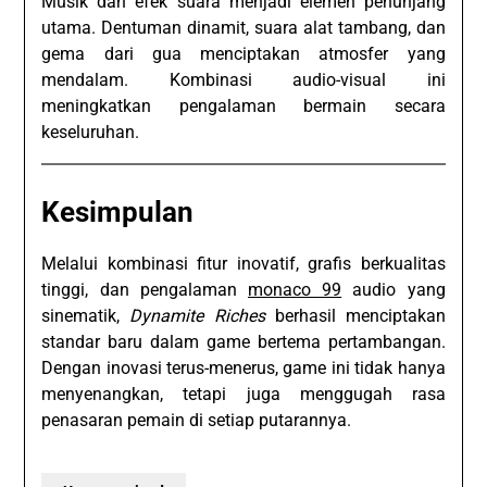
Musik dan efek suara menjadi elemen penunjang
utama. Dentuman dinamit, suara alat tambang, dan
gema dari gua menciptakan atmosfer yang
mendalam. Kombinasi audio-visual ini
meningkatkan pengalaman bermain secara
keseluruhan.
Kesimpulan
Melalui kombinasi fitur inovatif, grafis berkualitas
tinggi, dan pengalaman
monaco 99
audio yang
sinematik,
Dynamite Riches
berhasil menciptakan
standar baru dalam game bertema pertambangan.
Dengan inovasi terus-menerus, game ini tidak hanya
menyenangkan, tetapi juga menggugah rasa
penasaran pemain di setiap putarannya.