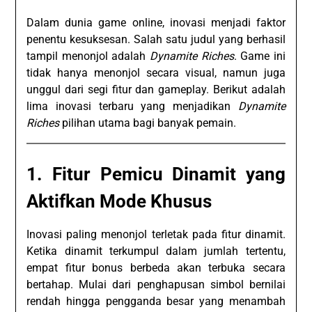
Dalam dunia game online, inovasi menjadi faktor
penentu kesuksesan. Salah satu judul yang berhasil
tampil menonjol adalah
Dynamite Riches
. Game ini
tidak hanya menonjol secara visual, namun juga
unggul dari segi fitur dan gameplay. Berikut adalah
lima inovasi terbaru yang menjadikan
Dynamite
Riches
pilihan utama bagi banyak pemain.
1.
Fitur Pemicu Dinamit yang
Aktifkan Mode Khusus
Inovasi paling menonjol terletak pada fitur dinamit.
Ketika dinamit terkumpul dalam jumlah tertentu,
empat fitur bonus berbeda akan terbuka secara
bertahap. Mulai dari penghapusan simbol bernilai
rendah hingga pengganda besar yang menambah