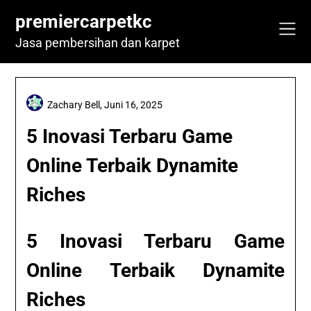
Skip
premiercarpetkc
to
content
Jasa pembersihan dan karpet
Zachary Bell,
Juni 16, 2025
5 Inovasi Terbaru Game
Online Terbaik Dynamite
Riches
5 Inovasi Terbaru Game
Online Terbaik Dynamite
Riches