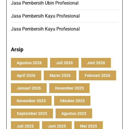
Jasa Pembersih Ubin Profesional
Jasa Pembersih Kayu Profesional
Jasa Pembersih Kayu Profesional
Arsip
Agustus 2026
Juli 2026
Juni 2026
April 2026
Maret 2026
Februari 2026
Januari 2026
Desember 2025
November 2025
Oktober 2025
September 2025
Agustus 2025
Juli 2025
Juni 2025
Mei 2025