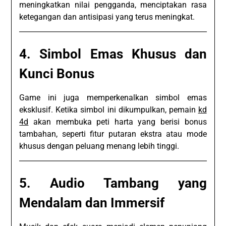
meningkatkan nilai pengganda, menciptakan rasa
ketegangan dan antisipasi yang terus meningkat.
4.
Simbol Emas Khusus dan
Kunci Bonus
Game ini juga memperkenalkan simbol emas
eksklusif. Ketika simbol ini dikumpulkan, pemain
kd
4d
akan membuka peti harta yang berisi bonus
tambahan, seperti fitur putaran ekstra atau mode
khusus dengan peluang menang lebih tinggi.
5.
Audio Tambang yang
Mendalam dan Immersif