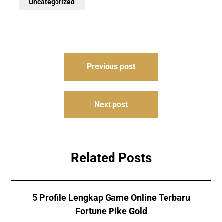
Uncategorized
Navigasi
Previous post
pos
Next post
Related Posts
5 Profile Lengkap Game Online Terbaru
Fortune Pike Gold