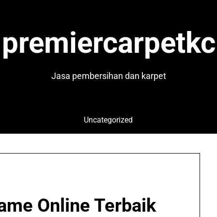
premiercarpetkc
Jasa pembersihan dan karpet
Uncategorized
Game Online Terbaik