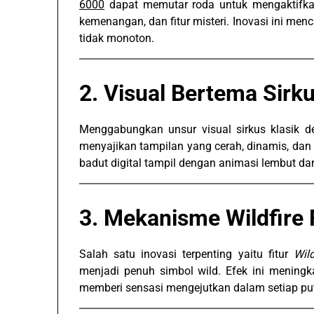
6000
dapat memutar roda untuk mengaktifkan
kemenangan, dan fitur misteri. Inovasi ini m
tidak monoton.
2.
Visual Bertema Sirk
Menggabungkan unsur visual sirkus klasik d
menyajikan tampilan yang cerah, dinamis, dan de
badut digital tampil dengan animasi lembut 
3.
Mekanisme Wildfire 
Salah satu inovasi terpenting yaitu fitur
Wild
menjadi penuh simbol wild. Efek ini mening
memberi sensasi mengejutkan dalam setiap pu