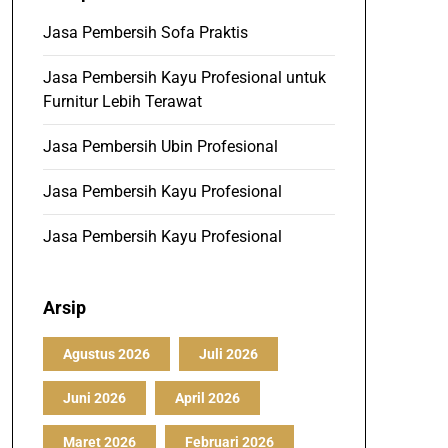
Jasa Pembersih Sofa Praktis
Jasa Pembersih Kayu Profesional untuk
Furnitur Lebih Terawat
Jasa Pembersih Ubin Profesional
Jasa Pembersih Kayu Profesional
Jasa Pembersih Kayu Profesional
Arsip
Agustus 2026
Juli 2026
Juni 2026
April 2026
Maret 2026
Februari 2026