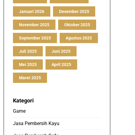
Januari 2026
Desember 2025
November 2025
Oktober 2025
September 2025
Agustus 2025
Juli 2025
Juni 2025
Mei 2025
April 2025
Maret 2025
Kategori
Game
Jasa Pembersih Kayu