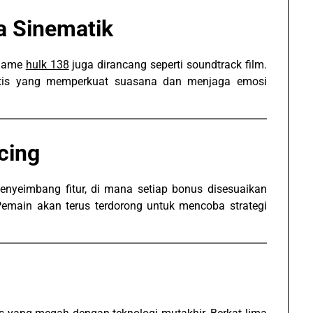
a Sinematik
 game
hulk 138
juga dirancang seperti soundtrack film.
amatis yang memperkuat suasana dan menjaga emosi
cing
enyeimbang fitur, di mana setiap bonus disesuaikan
Pemain akan terus terdorong untuk mencoba strategi