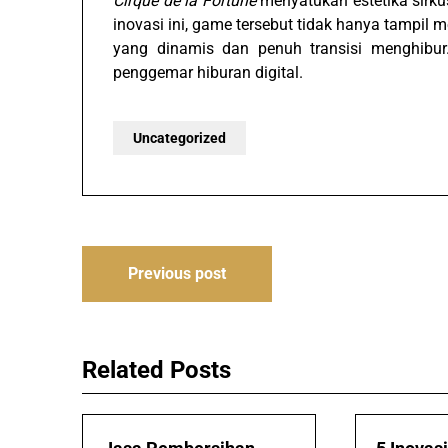
Cirque de la Fortune
menyatukan estetika sirku
inovasi ini, game tersebut tidak hanya tampil 
yang dinamis dan penuh transisi menghibur.
penggemar hiburan digital.
Uncategorized
Navigasi
Previous post
pos
Related Posts