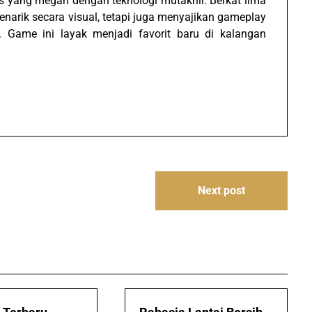
s yang megah dengan teknologi mutakhir. Berkat lima
menarik secara visual, tetapi juga menyajikan gameplay
 Game ini layak menjadi favorit baru di kalangan
Next post