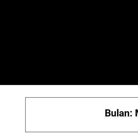
Skip
to
content
Bulan: