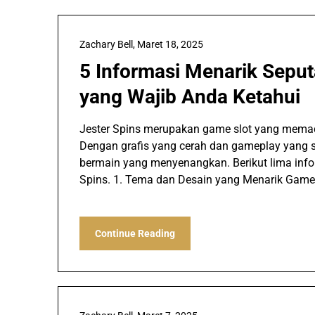
Zachary Bell,
Maret 18, 2025
5 Informasi Menarik Seput
yang Wajib Anda Ketahui
Jester Spins merupakan game slot yang mema
Dengan grafis yang cerah dan gameplay yang
bermain yang menyenangkan. Berikut lima infor
Spins. 1. Tema dan Desain yang Menarik Gam
Continue Reading