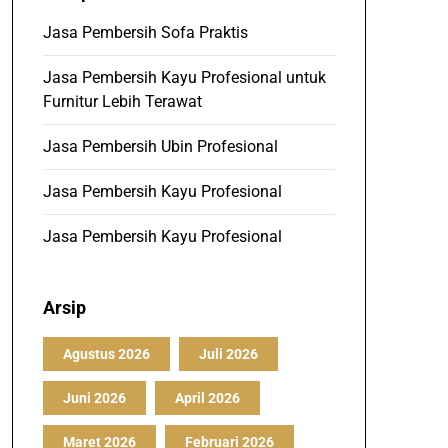
Jasa Pembersih Sofa Praktis
Jasa Pembersih Kayu Profesional untuk
Furnitur Lebih Terawat
Jasa Pembersih Ubin Profesional
Jasa Pembersih Kayu Profesional
Jasa Pembersih Kayu Profesional
Arsip
Agustus 2026
Juli 2026
Juni 2026
April 2026
Maret 2026
Februari 2026