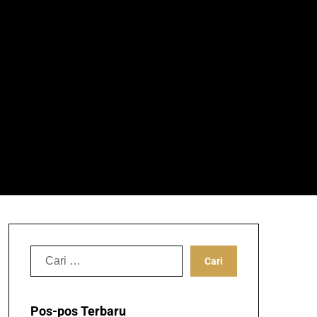
Cari
untuk:
Pos-pos Terbaru